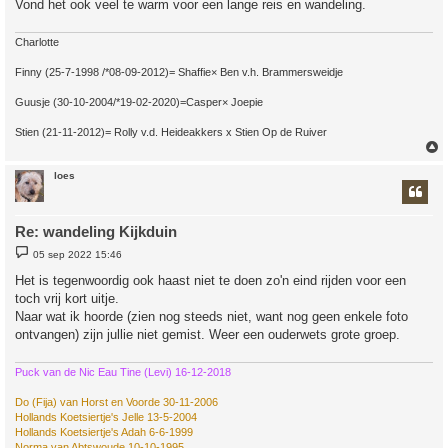
Vond het ook veel te warm voor een lange reis en wandeling.
Charlotte
Finny (25-7-1998 /*08-09-2012)= Shaffie× Ben v.h. Brammersweidje
Guusje (30-10-2004/*19-02-2020)=Casper× Joepie
Stien (21-11-2012)= Rolly v.d. Heideakkers x Stien Op de Ruiver
loes
Re: wandeling Kijkduin
B
05 sep 2022 15:46
e
r
Het is tegenwoordig ook haast niet te doen zo'n eind rijden voor een
i
toch vrij kort uitje.
c
h
Naar wat ik hoorde (zien nog steeds niet, want nog geen enkele foto
t
ontvangen) zijn jullie niet gemist. Weer een ouderwets grote groep.
Puck van de Nic Eau Tine (Levi) 16-12-2018
Do (Fija) van Horst en Voorde 30-11-2006
Hollands Koetsiertje's Jelle 13-5-2004
Hollands Koetsiertje's Adah 6-6-1999
Norma van Abtswoude 10-10-1995