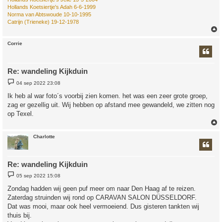
Hollands Koetsiertje's Adah 6-6-1999
Norma van Abtswoude 10-10-1995
Catrijn (Trieneke) 19-12-1978
Corrie
Re: wandeling Kijkduin
B
04 sep 2022 23:08
e
r
Ik heb al war foto´s voorbij zien komen. het was een zeer grote groep,
i
zag er gezellig uit. Wij hebben op afstand mee gewandeld, we zitten nog
c
h
op Texel.
t
Charlotte
Re: wandeling Kijkduin
B
05 sep 2022 15:08
e
r
Zondag hadden wij geen puf meer om naar Den Haag af te reizen.
i
Zaterdag struinden wij rond op CARAVAN SALON DÜSSELDORF.
c
h
Dat was mooi, maar ook heel vermoeiend. Dus gisteren tankten wij
t
thuis bij.