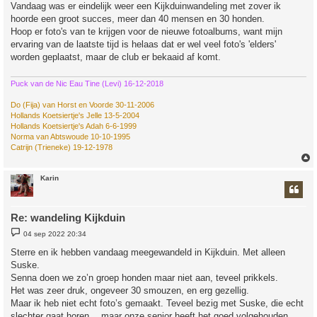
r
Vandaag was er eindelijk weer een Kijkduinwandeling met zover ik
i
hoorde een groot succes, meer dan 40 mensen en 30 honden.
c
h
Hoop er foto's van te krijgen voor de nieuwe fotoalbums, want mijn
t
ervaring van de laatste tijd is helaas dat er wel veel foto's 'elders'
worden geplaatst, maar de club er bekaaid af komt.
Puck van de Nic Eau Tine (Levi) 16-12-2018
Do (Fija) van Horst en Voorde 30-11-2006
Hollands Koetsiertje's Jelle 13-5-2004
Hollands Koetsiertje's Adah 6-6-1999
Norma van Abtswoude 10-10-1995
Catrijn (Trieneke) 19-12-1978
Karin
Re: wandeling Kijkduin
B
04 sep 2022 20:34
e
r
Sterre en ik hebben vandaag meegewandeld in Kijkduin. Met alleen
i
Suske.
c
h
Senna doen we zo’n groep honden maar niet aan, teveel prikkels.
t
Het was zeer druk, ongeveer 30 smouzen, en erg gezellig.
Maar ik heb niet echt foto’s gemaakt. Teveel bezig met Suske, die echt
slechter gaat horen… maar onze senior heeft het goed volgehouden.