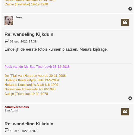
Catrijn (Trieneke) 19-12-1978
loes
Re: wandeling Kijkduin
B
07 sep 2022 14:38
e
r
Eindelijk de eerste foto's kunnen plaatsen, Maria's bijdrage.
i
c
h
t
Puck van de Nic Eau Tine (Levi) 16-12-2018
Do (Fija) van Horst en Voorde 30-11-2006
Hollands Koetsiertje's Jelle 13-5-2004
Hollands Koetsiertje's Adah 6-6-1999
Norma van Abtswoude 10-10-1995
Catrijn (Trieneke) 19-12-1978
sammydesmous
Site Admin
Re: wandeling Kijkduin
B
10 sep 2022 20:07
e