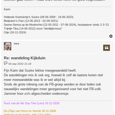
Karin
Hollands Koetsiertje’s Suske (08-06-2009 - 19-06-2023)
Blufpoker’s Fien (13-05-2013 - 02-09-2021)
Sanne-Senna op de Mookerhei (22-05-2011 - 07-08-2024), herplaatser sinds 2-3-‘22
Trijntje-Tika (14-06-2012) onze “deeltijdsmous”
Otje (18-12-2024)
loes
Re: wandeling Kijkduin
B
04 sep 2022 21:19
e
r
Fijn Karin dat Suske lekker meegewandeld heeft.
i
De wandelingen mis ik ook erg, hoewel ik zelf de laatste keren niet
c
h
meer meewandelde was ik er wel altijd bij.
t
Sinds de grote inbreng van de FB-groep worden er door leden ook
nauwelijks wandelingen meer georganiseerd voor het niet FB-volk.
Jammer hoor zo'n afgescheiden onderonsje.
Puck van de Nic Eau Tine (Levi) 16-12-2018
Do (Fija) van Horst en Voorde 30-11-2006
Hollands Koetsiertje's Jelle 13-5-2004