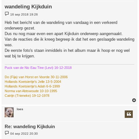
wandeling Kijkduin
B
16 sep 2018 19:26
e
r
Heb het bericht van de wandeling van vandaag in een verkeerd
i
onderwerp gezet.
c
h
Dus nu nog maar even een apart Kijkduin onderwerp aangemaakt.
t
Van de reacties die ik kreeg begreep ik dat het een geslaagde wandeling
was.
De eerste foto's staan inmiddels in het album maar ik hoop er nog wel
wat bij te krijgen.
Puck van de Nic Eau Tine (Levi) 16-12-2018
Do (Fija) van Horst en Voorde 30-11-2006
Hollands Koetsiertje's Jelle 13-5-2004
Hollands Koetsiertje's Adah 6-6-1999
Norma van Abtswoude 10-10-1995
Catrijn (Trieneke) 19-12-1978
loes
Re: wandeling Kijkduin
B
04 sep 2022 20:30
e