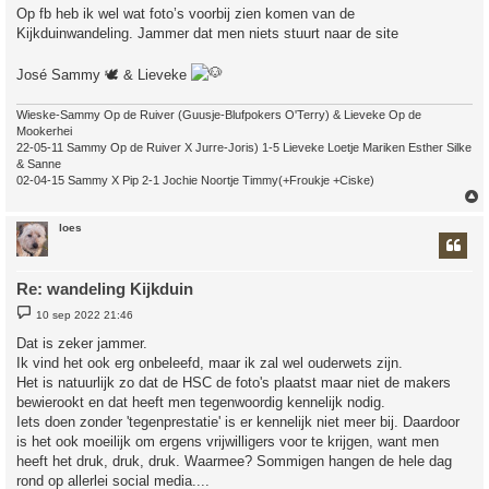
r
Op fb heb ik wel wat foto’s voorbij zien komen van de
i
Kijkduinwandeling. Jammer dat men niets stuurt naar de site
c
h
t
José Sammy 🕊 & Lieveke
Wieske-Sammy Op de Ruiver (Guusje-Blufpokers O'Terry) & Lieveke Op de
Mookerhei
22-05-11 Sammy Op de Ruiver X Jurre-Joris) 1-5 Lieveke Loetje Mariken Esther Silke
& Sanne
02-04-15 Sammy X Pip 2-1 Jochie Noortje Timmy(+Froukje +Ciske)
loes
Re: wandeling Kijkduin
B
10 sep 2022 21:46
e
r
Dat is zeker jammer.
i
Ik vind het ook erg onbeleefd, maar ik zal wel ouderwets zijn.
c
h
Het is natuurlijk zo dat de HSC de foto's plaatst maar niet de makers
t
bewierookt en dat heeft men tegenwoordig kennelijk nodig.
Iets doen zonder 'tegenprestatie' is er kennelijk niet meer bij. Daardoor
is het ook moeilijk om ergens vrijwilligers voor te krijgen, want men
heeft het druk, druk, druk. Waarmee? Sommigen hangen de hele dag
rond op allerlei social media....