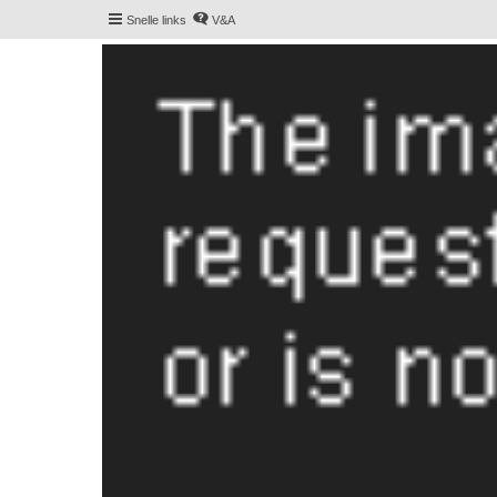
Snelle links
V&A
De Hollandse smoushond
Het gezelligste smoushondenforum online