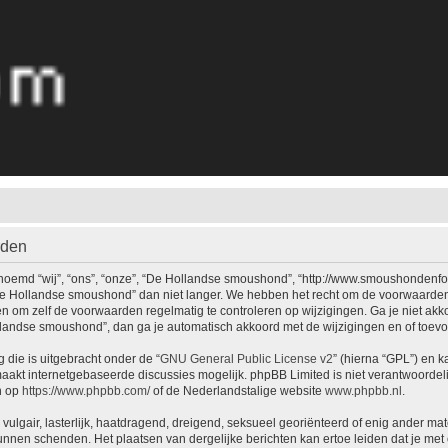
rden
emd “wij”, “ons”, “onze”, “De Hollandse smoushond”, “http://www.smoushondenforu
De Hollandse smoushond” dan niet langer. We hebben het recht om de voorwaarden 
aden om zelf de voorwaarden regelmatig te controleren op wijzigingen. Ga je niet a
llandse smoushond”, dan ga je automatisch akkoord met de wijzigingen en of toev
 die is uitgebracht onder de “
GNU General Public License v2
” (hierna “GPL”) en
akt internetgebaseerde discussies mogelijk. phpBB Limited is niet verantwoordelij
n op
https://www.phpbb.com/
of de Nederlandstalige website
www.phpbb.nl
.
vulgair, lasterlijk, haatdragend, dreigend, seksueel georiënteerd of enig ander mat
unnen schenden. Het plaatsen van dergelijke berichten kan ertoe leiden dat je me