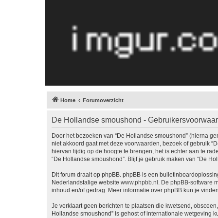
Home
Forumoverzicht
De Hollandse smoushond - Gebruikersvoorwaa
Door het bezoeken van “De Hollandse smoushond” (hierna geno
niet akkoord gaat met deze voorwaarden, bezoek of gebruik “
hiervan tijdig op de hoogte te brengen, het is echter aan te r
“De Hollandse smoushond”. Blijf je gebruik maken van “De Ho
Dit forum draait op phpBB. phpBB is een bulletinboardoplossing
Nederlandstalige website
www.phpbb.nl
. De phpBB-software ma
inhoud en/of gedrag. Meer informatie over phpBB kun je vinde
Je verklaart geen berichten te plaatsen die kwetsend, obsceen, 
Hollandse smoushond” is gehost of internationale wetgeving k