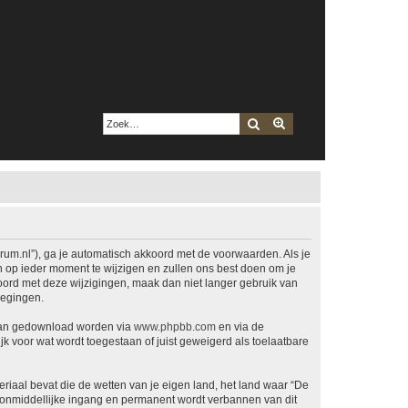
Zoek
Uitgebreid zoeken
m.nl”), ga je automatisch akkoord met de voorwaarden. Als je
op ieder moment te wijzigen en zullen ons best doen om je
kkoord met deze wijzigingen, maak dan niet langer gebruik van
oegingen.
 kan gedownload worden via
www.phpbb.com
en via de
k voor wat wordt toegestaan of juist geweigerd als toelaatbare
eriaal bevat die de wetten van je eigen land, het land waar “De
t onmiddellijke ingang en permanent wordt verbannen van dit