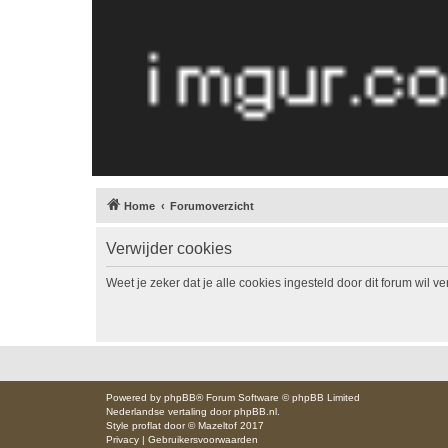
Home
Forumoverzicht
Verwijder cookies
Weet je zeker dat je alle cookies ingesteld door dit forum wil v
Powered by
phpBB
® Forum Software © phpBB Limited
Nederlandse vertaling door
phpBB.nl
.
Style
proflat
door ©
Mazeltof
2017
Privacy
|
Gebruikersvoorwaarden