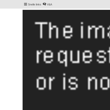
Snelle links
V&A
De Hollandse smoushond
Het gezelligste smoushondenforum online