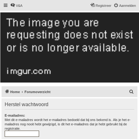
V&A
Registreer
Aanmelden
De Hollandse
smoushond
Het gezelligste smoushondenforum online
Z
Home
Forumoverzicht
o
Herstel wachtwoord
e
k
E-mailadres:
Met dit e-mailadres wordt het e-mailadres bedoeld dat bij ons bekend is. Als je het e-
mailadres nog nooit hebt gewijzigd, is dit het e-mailadres dat je hebt gebruikt bij de
registratie.