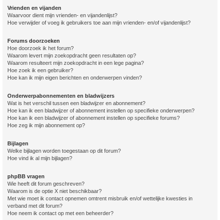
Vrienden en vijanden
Waarvoor dient mijn vrienden- en vijandenlijst?
Hoe verwijder of voeg ik gebruikers toe aan mijn vrienden- en/of vijandenlijst?
Forums doorzoeken
Hoe doorzoek ik het forum?
Waarom levert mijn zoekopdracht geen resultaten op?
Waarom resulteert mijn zoekopdracht in een lege pagina?
Hoe zoek ik een gebruiker?
Hoe kan ik mijn eigen berichten en onderwerpen vinden?
Onderwerpabonnementen en bladwijzers
Wat is het verschil tussen een bladwijzer en abonnement?
Hoe kan ik een bladwijzer of abonnement instellen op specifieke onderwerpen?
Hoe kan ik een bladwijzer of abonnement instellen op specifieke forums?
Hoe zeg ik mijn abonnement op?
Bijlagen
Welke bijlagen worden toegestaan op dit forum?
Hoe vind ik al mijn bijlagen?
phpBB vragen
Wie heeft dit forum geschreven?
Waarom is de optie X niet beschikbaar?
Met wie moet ik contact opnemen omtrent misbruik en/of wettelijke kwesties in
verband met dit forum?
Hoe neem ik contact op met een beheerder?