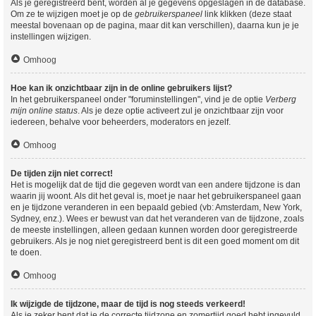
Als je geregistreerd bent, worden al je gegevens opgeslagen in de database.
Om ze te wijzigen moet je op de
gebruikerspaneel
link klikken (deze staat
meestal bovenaan op de pagina, maar dit kan verschillen), daarna kun je je
instellingen wijzigen.
Omhoog
Hoe kan ik onzichtbaar zijn in de online gebruikers lijst?
In het gebruikerspaneel onder "foruminstellingen", vind je de optie
Verberg
mijn online status
. Als je deze optie activeert zul je onzichtbaar zijn voor
iedereen, behalve voor beheerders, moderators en jezelf.
Omhoog
De tijden zijn niet correct!
Het is mogelijk dat de tijd die gegeven wordt van een andere tijdzone is dan
waarin jij woont. Als dit het geval is, moet je naar het gebruikerspaneel gaan
en je tijdzone veranderen in een bepaald gebied (vb: Amsterdam, New York,
Sydney, enz.). Wees er bewust van dat het veranderen van de tijdzone, zoals
de meeste instellingen, alleen gedaan kunnen worden door geregistreerde
gebruikers. Als je nog niet geregistreerd bent is dit een goed moment om dit
te doen.
Omhoog
Ik wijzigde de tijdzone, maar de tijd is nog steeds verkeerd!
Als je zeker bent dat je de correcte tijdzone en zomertijd goed hebt ingevuld