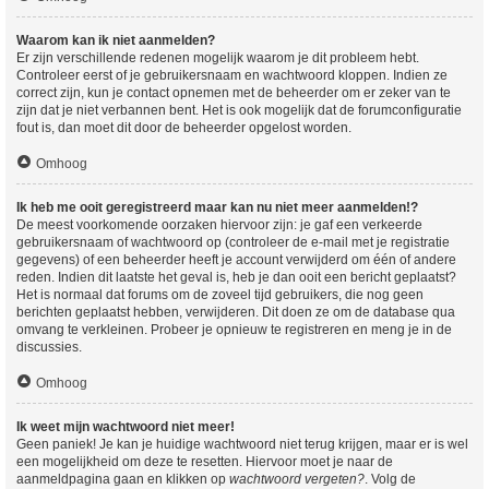
Waarom kan ik niet aanmelden?
Er zijn verschillende redenen mogelijk waarom je dit probleem hebt.
Controleer eerst of je gebruikersnaam en wachtwoord kloppen. Indien ze
correct zijn, kun je contact opnemen met de beheerder om er zeker van te
zijn dat je niet verbannen bent. Het is ook mogelijk dat de forumconfiguratie
fout is, dan moet dit door de beheerder opgelost worden.
Omhoog
Ik heb me ooit geregistreerd maar kan nu niet meer aanmelden!?
De meest voorkomende oorzaken hiervoor zijn: je gaf een verkeerde
gebruikersnaam of wachtwoord op (controleer de e-mail met je registratie
gegevens) of een beheerder heeft je account verwijderd om één of andere
reden. Indien dit laatste het geval is, heb je dan ooit een bericht geplaatst?
Het is normaal dat forums om de zoveel tijd gebruikers, die nog geen
berichten geplaatst hebben, verwijderen. Dit doen ze om de database qua
omvang te verkleinen. Probeer je opnieuw te registreren en meng je in de
discussies.
Omhoog
Ik weet mijn wachtwoord niet meer!
Geen paniek! Je kan je huidige wachtwoord niet terug krijgen, maar er is wel
een mogelijkheid om deze te resetten. Hiervoor moet je naar de
aanmeldpagina gaan en klikken op
wachtwoord vergeten?
. Volg de