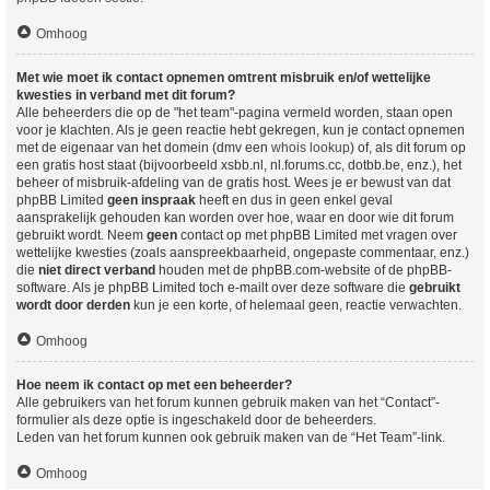
Omhoog
Met wie moet ik contact opnemen omtrent misbruik en/of wettelijke
kwesties in verband met dit forum?
Alle beheerders die op de "het team"-pagina vermeld worden, staan open
voor je klachten. Als je geen reactie hebt gekregen, kun je contact opnemen
met de eigenaar van het domein (dmv een
whois lookup
) of, als dit forum op
een gratis host staat (bijvoorbeeld xsbb.nl, nl.forums.cc, dotbb.be, enz.), het
beheer of misbruik-afdeling van de gratis host. Wees je er bewust van dat
phpBB Limited
geen inspraak
heeft en dus in geen enkel geval
aansprakelijk gehouden kan worden over hoe, waar en door wie dit forum
gebruikt wordt. Neem
geen
contact op met phpBB Limited met vragen over
wettelijke kwesties (zoals aanspreekbaarheid, ongepaste commentaar, enz.)
die
niet direct verband
houden met de phpBB.com-website of de phpBB-
software. Als je phpBB Limited toch e-mailt over deze software die
gebruikt
wordt door derden
kun je een korte, of helemaal geen, reactie verwachten.
Omhoog
Hoe neem ik contact op met een beheerder?
Alle gebruikers van het forum kunnen gebruik maken van het “Contact”-
formulier als deze optie is ingeschakeld door de beheerders.
Leden van het forum kunnen ook gebruik maken van de “Het Team”-link.
Omhoog