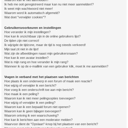
Ik heb me ooit geregistreerd maar kan nu niet meer aanmelden!?
Ik weet mijn wachtwoord niet meer!
Waarom word ik automatisch afgemeld?
Wat doet "verwijder cookies"?
Gebruikersvoorkeuren en instellingen
Hoe verander ik mijn instellingen?
Hoe kan ik onzichtbaar zijn in de online gebruikers lijst?
De tijden zijn niet correct!
Ik wijzigde de tijdzone, maar de tijd is nog steeds verkeerd!
Mijn taal zit niet in de lijst!
Wat zijn de afbeeldingen naast mijn gebruikersnaam?
Hoe kan ik een avatar instellen?
Wat is mijn rang en hoe verander ik mijn rang?
Wanneer ik op de e-maillink van een gebruiker klik, moet ik me aanmelden?
Vragen in verband met het plaatsen van berichten
Hoe plaats ik een onderwerp in een forum of maak een reactie?
Hoe wijzig of verwijder ik een bericht?
Hoe voeg ik een onderschrift toe aan mijn bericht?
Hoe maak ik een peiling?
Waarom kan ik niet meer peilingsopties toevoegen?
Hoe wijzig of verwijder ik een peiling?
Waarom kan ik een bepaald forum niet openen?
Waarom kan ik geen bijlagen toevoegen?
Waarom ontving ik een waarschuwing?
Hoe kan ik berichten aan een moderator melden?
Waarvoor dient de "Opslaan"-knop bij het plaatsen van een bericht?