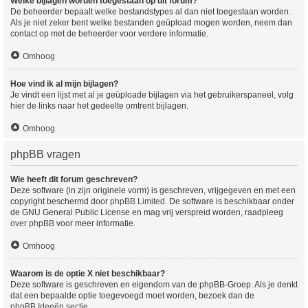
Welke bijlagen worden toegestaan op dit forum?
De beheerder bepaalt welke bestandstypes al dan niet toegestaan worden.
Als je niet zeker bent welke bestanden geüpload mogen worden, neem dan
contact op met de beheerder voor verdere informatie.
Omhoog
Hoe vind ik al mijn bijlagen?
Je vindt een lijst met al je geüploade bijlagen via het gebruikerspaneel, volg
hier de links naar het gedeelte omtrent bijlagen.
Omhoog
phpBB vragen
Wie heeft dit forum geschreven?
Deze software (in zijn originele vorm) is geschreven, vrijgegeven en met een
copyright beschermd door
phpBB Limited
. De software is beschikbaar onder
de GNU General Public License en mag vrij verspreid worden, raadpleeg
over phpBB
voor meer informatie.
Omhoog
Waarom is de optie X niet beschikbaar?
Deze software is geschreven en eigendom van de phpBB-Groep. Als je denkt
dat een bepaalde optie toegevoegd moet worden, bezoek dan de
phpBB Ideeën sectie
.