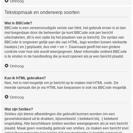
Omhoog
Tekstopmaak en onderwerp soorten
Wat is BBCode?
BBCode is een vereenvoudigde versie van html, het gebruik ervan is al dan
niet toegestaan door de beheerder (je kunt BBCode ook per bericht
uitschakelen, dit is een optie bij het plaatsen van je bericht). De syntax van
BBCode is ongeveer gelijk aan die van HTML, tags worden tussen vierkante
haakjes [ en ] geplaatst, dus niet < en >. Daarnaast geeft het een grotere
controle over hoe iets wordt weergegeven. Meer informatie omtrent BBCode
is te vinden in de handleiding die je kunt openen als je een bericht plaatst.
Omhoog
Kan ik HTML gebruiken?
Nee, het is niet mogelijk om je bericht op te maken met HTML code. De
meeste opmaak die je via HTML kan toepassen is ook via BBCode mogelijk.
Omhoog
Wat zijn Smilies?
Smilies zijn kleine afbeeldingen die gebruikt kunnen worden om een
gevoelstoestand uit te drukken, bijvoorbeeld :) betekent blij, :( betekent
ongelukkig. Alle beschikbare smilies worden weergegeven als je een bericht
plaatst. Maak geen overdadig gebruik van smilies, ze maken een bericht snel
onleesbaar wat er toe kan leiden dat een moderator je bericht aanpast of