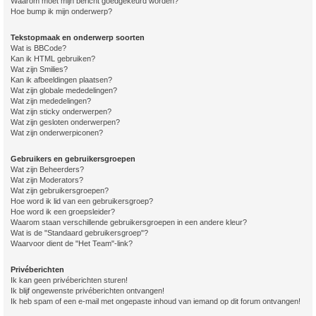
Waarom moet mijn bericht goedgekeurd worden?
Hoe bump ik mijn onderwerp?
Tekstopmaak en onderwerp soorten
Wat is BBCode?
Kan ik HTML gebruiken?
Wat zijn Smilies?
Kan ik afbeeldingen plaatsen?
Wat zijn globale mededelingen?
Wat zijn mededelingen?
Wat zijn sticky onderwerpen?
Wat zijn gesloten onderwerpen?
Wat zijn onderwerpiconen?
Gebruikers en gebruikersgroepen
Wat zijn Beheerders?
Wat zijn Moderators?
Wat zijn gebruikersgroepen?
Hoe word ik lid van een gebruikersgroep?
Hoe word ik een groepsleider?
Waarom staan verschillende gebruikersgroepen in een andere kleur?
Wat is de "Standaard gebruikersgroep"?
Waarvoor dient de "Het Team"-link?
Privéberichten
Ik kan geen privéberichten sturen!
Ik blijf ongewenste privéberichten ontvangen!
Ik heb spam of een e-mail met ongepaste inhoud van iemand op dit forum ontvangen!