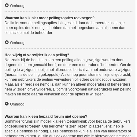
Omhoog
Waarom kan ik niet meer peilingsopties toevoegen?
De limiet voor de peilingsopties is ingesteld door de beheerder. Indien je
meer opties denkt nodig te hebben dan het toegestane aantal, neem dan
contact op met de beheerder.
Omhoog
Hoe wijzig of verwijder ik een peiling?
Net zoals bij de berichten kan een peiling alleen gewijzigd worden door
degene die hem gemaakt heeft, en door een moderator of beheerder. Om de
peiling te wijzigen moet je het allereerste bericht van het onderwerp wijzigen
(hieraan is de peiling gekoppeld). Als er nog geen stemmen zijn uitgebracht,
kunnen gebruikers de peiling verwijderen of iedere peilingsoptie wijzigen.
Maar, als er reeds gestemd is, dan kunnen alleen moderators of beheerders
hem wijzigen of verwijderen. Dit om te voorkomen dat gebruikers een peiling
maken en deze daarna vervalsen door de opties te wijzigen.
Omhoog
Waarom kan ik een bepaald forum niet openen?
Sommige forums zijn mogelijk alleen toegankelijk voor bepaalde gebruikers
of gebruikersgroepen. Om berichten te zien, lezen, plaatsen, enz. heb je
speciale permissies nodig. Deze permissies kun je alleen van moderators of
beheerders krijgen, zij zijn dus ook degene met wie je hierover contact moet