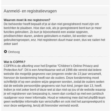
Aanmeld- en registratievragen
Waarom moet ik me registreren?
De beheerder heeft bepaalt of je al dan niet geregistreerd moet zijn om
berichten te plaatsen. Hoe dan ook, als je geregistreerd bent kun je meer
functies gebruiken. Zo kun je bijvoorbeeld een avatar opgeven,
privéberichten sturen, andere gebruikers e-mailen, lid worden van
gebruikersgroepen, enz. Het registreren duurt maar even, dus we raden het
zeker aan!
Omhoog
Wat is COPPA?
COPPA is de afkorting voor het Engelse "Children’s Online Privacy and
Protection Act". Dit is een Amerikaanse wet uit 1998 die vereist dat iedere
website die mogelijk gegevens van jongeren onder de 13 jaar verzamelt,
hiervoor de toestemming heeft van de ouders. Deze toestemming moet
schriftelijk of op een andere wijze gegeven worden, zodat de ouders weten
dat de website persoonlijke gegevens van hun kind, jonger dan 13, heeft.
Indien je niet zeker bent of deze wet al dan niet op jou of de website waarop
je wil registreren van toepassing is, neem dan contact op met een juridisch
raadgever voor meer informatie. Houd er rekening mee dat het phpBB-team
geen wettelijke informatie kan verschaffen en ook niet het aanspreekpunt is
voor deze wetgeving, tenzij dit hieronder vermeld wordt.