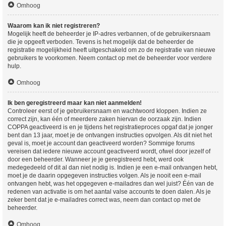
Omhoog
Waarom kan ik niet registreren?
Mogelijk heeft de beheerder je IP-adres verbannen, of de gebruikersnaam
die je opgeeft verboden. Tevens is het mogelijk dat de beheerder de
registratie mogelijkheid heeft uitgeschakeld om zo de registratie van nieuwe
gebruikers te voorkomen. Neem contact op met de beheerder voor verdere
hulp.
Omhoog
Ik ben geregistreerd maar kan niet aanmelden!
Controleer eerst of je gebruikersnaam en wachtwoord kloppen. Indien ze
correct zijn, kan één of meerdere zaken hiervan de oorzaak zijn. Indien
COPPA geactiveerd is en je tijdens het registratieproces opgaf dat je jonger
bent dan 13 jaar, moet je de ontvangen instructies opvolgen. Als dit niet het
geval is, moet je account dan geactiveerd worden? Sommige forums
vereisen dat iedere nieuwe account geactiveerd wordt, ofwel door jezelf of
door een beheerder. Wanneer je je geregistreerd hebt, werd ook
medegedeeld of dit al dan niet nodig is. Indien je een e-mail ontvangen hebt,
moet je de daarin opgegeven instructies volgen. Als je nooit een e-mail
ontvangen hebt, was het opgegeven e-mailadres dan wel juist? Één van de
redenen van activatie is om het aantal valse accounts te doen dalen. Als je
zeker bent dat je e-mailadres correct was, neem dan contact op met de
beheerder.
Omhoog