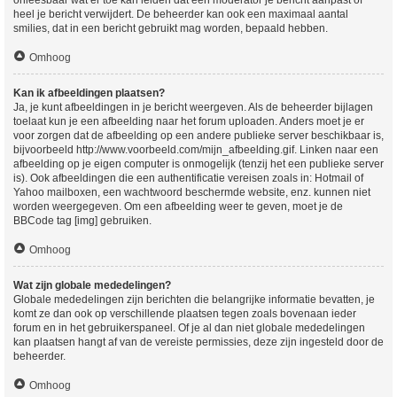
heel je bericht verwijdert. De beheerder kan ook een maximaal aantal
smilies, dat in een bericht gebruikt mag worden, bepaald hebben.
Omhoog
Kan ik afbeeldingen plaatsen?
Ja, je kunt afbeeldingen in je bericht weergeven. Als de beheerder bijlagen
toelaat kun je een afbeelding naar het forum uploaden. Anders moet je er
voor zorgen dat de afbeelding op een andere publieke server beschikbaar is,
bijvoorbeeld http://www.voorbeeld.com/mijn_afbeelding.gif. Linken naar een
afbeelding op je eigen computer is onmogelijk (tenzij het een publieke server
is). Ook afbeeldingen die een authentificatie vereisen zoals in: Hotmail of
Yahoo mailboxen, een wachtwoord beschermde website, enz. kunnen niet
worden weergegeven. Om een afbeelding weer te geven, moet je de
BBCode tag [img] gebruiken.
Omhoog
Wat zijn globale mededelingen?
Globale mededelingen zijn berichten die belangrijke informatie bevatten, je
komt ze dan ook op verschillende plaatsen tegen zoals bovenaan ieder
forum en in het gebruikerspaneel. Of je al dan niet globale mededelingen
kan plaatsen hangt af van de vereiste permissies, deze zijn ingesteld door de
beheerder.
Omhoog