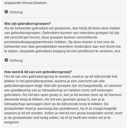
ongepaste inhoud plaatsen.
Omhoog
Wat zijn gebruikersgroepen?
Als de beheerder gebruikers wil groeperen, kan hij/zij dit doen door middel
van gebruikersgroepen. Gebruikers kunnen van meerdere groepen lid zijn
(dit verschilt per forum), deze groepen kunnen verschillende
permissies/toegangspermissies hebben. Op deze manier is het voor de
beheerder een stuk gemakkelijker meerdere moderators aan een forum toe
te wijzen, bepaalde gebruikers toegang tot een privéforum te verlenen, enz.
Omhoog
Hoe word ik lid van een gebruikersgroep?
Om lid van een gebruikersgroep te worden, moet je op de bijhorende link
klikken in het gebruikerspaneel, waarna je een overzicht van alle
gebruikersgroepen krijgt. Niet alle groepen zijn vrij toegankelijk, ze vereisen
een goedkeuring van je lidmaatschap en hebben soms zelf verborgen
gebruikers. Als het een open groep is, kan je lid worden door op de hiervoor
dienende knop te klikken. Als het een gesloten groep is, kan je je
lidmaatschap aanvragen door op de bijhorende knop te klikken. De
groepsleider moet je aanvraag dan goedkeuren, hij of zij vraagt mogelijk
waarom je lid wil worden. Indien je niet tot een groep toegelaten wordt, moet
je de groepsleider niet lastig vallen, hij of zij heeft een reden om je te
weigeren.