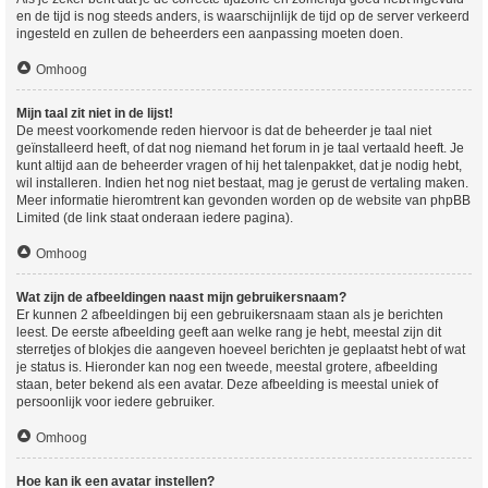
en de tijd is nog steeds anders, is waarschijnlijk de tijd op de server verkeerd
ingesteld en zullen de beheerders een aanpassing moeten doen.
Omhoog
Mijn taal zit niet in de lijst!
De meest voorkomende reden hiervoor is dat de beheerder je taal niet
geïnstalleerd heeft, of dat nog niemand het forum in je taal vertaald heeft. Je
kunt altijd aan de beheerder vragen of hij het talenpakket, dat je nodig hebt,
wil installeren. Indien het nog niet bestaat, mag je gerust de vertaling maken.
Meer informatie hieromtrent kan gevonden worden op de website van phpBB
Limited (de link staat onderaan iedere pagina).
Omhoog
Wat zijn de afbeeldingen naast mijn gebruikersnaam?
Er kunnen 2 afbeeldingen bij een gebruikersnaam staan als je berichten
leest. De eerste afbeelding geeft aan welke rang je hebt, meestal zijn dit
sterretjes of blokjes die aangeven hoeveel berichten je geplaatst hebt of wat
je status is. Hieronder kan nog een tweede, meestal grotere, afbeelding
staan, beter bekend als een avatar. Deze afbeelding is meestal uniek of
persoonlijk voor iedere gebruiker.
Omhoog
Hoe kan ik een avatar instellen?