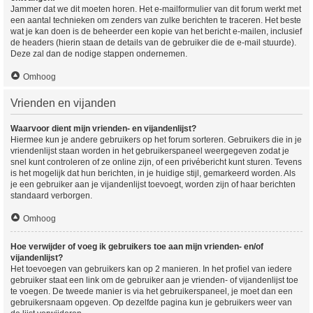
Jammer dat we dit moeten horen. Het e-mailformulier van dit forum werkt met
een aantal technieken om zenders van zulke berichten te traceren. Het beste
wat je kan doen is de beheerder een kopie van het bericht e-mailen, inclusief
de headers (hierin staan de details van de gebruiker die de e-mail stuurde).
Deze zal dan de nodige stappen ondernemen.
Omhoog
Vrienden en vijanden
Waarvoor dient mijn vrienden- en vijandenlijst?
Hiermee kun je andere gebruikers op het forum sorteren. Gebruikers die in je
vriendenlijst staan worden in het gebruikerspaneel weergegeven zodat je
snel kunt controleren of ze online zijn, of een privébericht kunt sturen. Tevens
is het mogelijk dat hun berichten, in je huidige stijl, gemarkeerd worden. Als
je een gebruiker aan je vijandenlijst toevoegt, worden zijn of haar berichten
standaard verborgen.
Omhoog
Hoe verwijder of voeg ik gebruikers toe aan mijn vrienden- en/of
vijandenlijst?
Het toevoegen van gebruikers kan op 2 manieren. In het profiel van iedere
gebruiker staat een link om de gebruiker aan je vrienden- of vijandenlijst toe
te voegen. De tweede manier is via het gebruikerspaneel, je moet dan een
gebruikersnaam opgeven. Op dezelfde pagina kun je gebruikers weer van