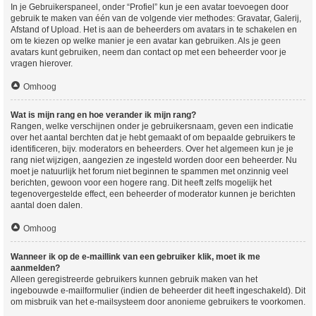
In je Gebruikerspaneel, onder “Profiel” kun je een avatar toevoegen door
gebruik te maken van één van de volgende vier methodes: Gravatar, Galerij,
Afstand of Upload. Het is aan de beheerders om avatars in te schakelen en
om te kiezen op welke manier je een avatar kan gebruiken. Als je geen
avatars kunt gebruiken, neem dan contact op met een beheerder voor je
vragen hierover.
Omhoog
Wat is mijn rang en hoe verander ik mijn rang?
Rangen, welke verschijnen onder je gebruikersnaam, geven een indicatie
over het aantal berchten dat je hebt gemaakt of om bepaalde gebruikers te
identificeren, bijv. moderators en beheerders. Over het algemeen kun je je
rang niet wijzigen, aangezien ze ingesteld worden door een beheerder. Nu
moet je natuurlijk het forum niet beginnen te spammen met onzinnig veel
berichten, gewoon voor een hogere rang. Dit heeft zelfs mogelijk het
tegenovergestelde effect, een beheerder of moderator kunnen je berichten
aantal doen dalen.
Omhoog
Wanneer ik op de e-maillink van een gebruiker klik, moet ik me
aanmelden?
Alleen geregistreerde gebruikers kunnen gebruik maken van het
ingebouwde e-mailformulier (indien de beheerder dit heeft ingeschakeld). Dit
om misbruik van het e-mailsysteem door anonieme gebruikers te voorkomen.