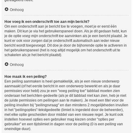
Omhoog
Hoe voeg ik een onderschrift toe aan mijn bericht?
Om een onderschrift aan je bericht toe te voegen, moet je er eerst één
maken. Dit kun je via het gebruikerspaneel doen. Als je dit gedaan hebt, kun
je de optie
voeg mijn onderschrift toe
aanvinken als je een bericht plaatst. Je
kunt er ook voor zorgen dat je onderschrift automatisch aan ieder nieuw
bericht wordt toegevoegd. Dit doe je door de bijhorende optie te activeren in
het gebruikerspaneel (het is nog altijd mogelijk om het onderschrift uit te
schakelen als je het bericht plaatst).
Omhoog
Hoe maak ik een peiling?
Een peiling aanmaken is heel gemakkelijk, als je een nieuw onderwerp
aanmaakt (of het eerste bericht in een onderwerp bewerkt en als je daar
permissies voor hebt) zou je een "voeg peiling toe" tabblad moeten zien
onderaan het berichten-gedeelte (als je dit tabblad niet kan zien, heb je niet
de juiste permissies om peilingen aan te maken). Je moet een titel voor de
peiling invullen bij "peilingsvraag" en dan minstens 2 mogelijkheden invullen
in het "peilingopties"-tekstgedeelte (limiet is ingesteld door de beheerder),
met elke optie gescheiden door middel van een nieuwe regel. Je kunt ook
instellen hoeveel opties een gebruiker mag kiezen onder "opties per
gebruiker" en een tijdslimiet in dagen voor de peiling (0 is een peiling van
oneindige duur).