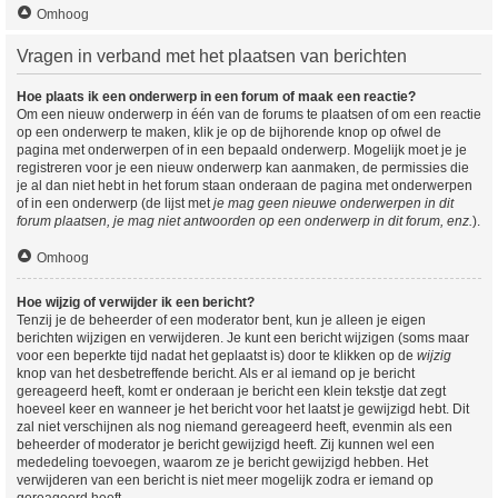
Omhoog
Vragen in verband met het plaatsen van berichten
Hoe plaats ik een onderwerp in een forum of maak een reactie?
Om een nieuw onderwerp in één van de forums te plaatsen of om een reactie
op een onderwerp te maken, klik je op de bijhorende knop op ofwel de
pagina met onderwerpen of in een bepaald onderwerp. Mogelijk moet je je
registreren voor je een nieuw onderwerp kan aanmaken, de permissies die
je al dan niet hebt in het forum staan onderaan de pagina met onderwerpen
of in een onderwerp (de lijst met
je mag geen nieuwe onderwerpen in dit
forum plaatsen, je mag niet antwoorden op een onderwerp in dit forum, enz.
).
Omhoog
Hoe wijzig of verwijder ik een bericht?
Tenzij je de beheerder of een moderator bent, kun je alleen je eigen
berichten wijzigen en verwijderen. Je kunt een bericht wijzigen (soms maar
voor een beperkte tijd nadat het geplaatst is) door te klikken op de
wijzig
knop van het desbetreffende bericht. Als er al iemand op je bericht
gereageerd heeft, komt er onderaan je bericht een klein tekstje dat zegt
hoeveel keer en wanneer je het bericht voor het laatst je gewijzigd hebt. Dit
zal niet verschijnen als nog niemand gereageerd heeft, evenmin als een
beheerder of moderator je bericht gewijzigd heeft. Zij kunnen wel een
mededeling toevoegen, waarom ze je bericht gewijzigd hebben. Het
verwijderen van een bericht is niet meer mogelijk zodra er iemand op
gereageerd heeft.