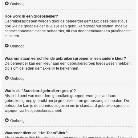
Omhoog
Hoe word ik een groepsleider?
Gebruikersgroepen worden door de beheerder gemaakt, deze beslist dus
ook wie de groepsleider is. Als je een gebruikersgroep wil starten, moet je
contact opnemen met de beheerder, dit kan door hem/haar een privébericht
te sturen.
Omhoog
Waarom staan verschillende gebruikersgroepen in een andere kleur?
De beheerder kan een kleur aan een gebruikersgroep toegewezen hebben,
dit is om de leden gemakkelijk te herkennen.
Omhoog
Wat is de "Standaard gebruikersgroep"?
Als je lid bent van meerdere gebruikersgroepen, word je standaard
gebruikersgroep gebruikt om je groepskleur en groepsrang te bepalen. De
beheerder kan je de permissies geven om je standaard gebruikersgroep te
wijzigen via het gebruikerspaneel.
Omhoog
Waarvoor dient de "Het Team"-link?
Als je op deze link klikt, kom je op een pagina die een overzicht geeft van de